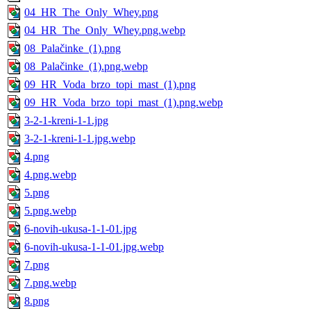
04_HR_The_Only_Whey.png
04_HR_The_Only_Whey.png.webp
08_Palačinke_(1).png
08_Palačinke_(1).png.webp
09_HR_Voda_brzo_topi_mast_(1).png
09_HR_Voda_brzo_topi_mast_(1).png.webp
3-2-1-kreni-1-1.jpg
3-2-1-kreni-1-1.jpg.webp
4.png
4.png.webp
5.png
5.png.webp
6-novih-ukusa-1-1-01.jpg
6-novih-ukusa-1-1-01.jpg.webp
7.png
7.png.webp
8.png