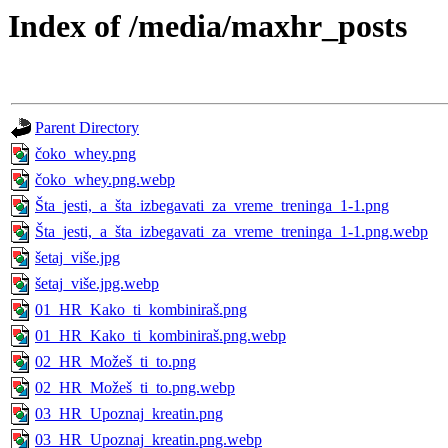
Index of /media/maxhr_posts
Parent Directory
čoko_whey.png
čoko_whey.png.webp
Šta_jesti,_a_šta_izbegavati_za_vreme_treninga_1-1.png
Šta_jesti,_a_šta_izbegavati_za_vreme_treninga_1-1.png.webp
šetaj_više.jpg
šetaj_više.jpg.webp
01_HR_Kako_ti_kombiniraš.png
01_HR_Kako_ti_kombiniraš.png.webp
02_HR_Možeš_ti_to.png
02_HR_Možeš_ti_to.png.webp
03_HR_Upoznaj_kreatin.png
03_HR_Upoznaj_kreatin.png.webp