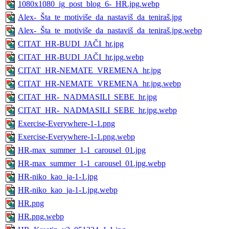
1080x1080_ig_post_blog_6-_HR.jpg.webp
Alex-_Šta_te_motiviše_da_nastaviš_da_teniraš.jpg
Alex-_Šta_te_motiviše_da_nastaviš_da_teniraš.jpg.webp
CITAT_HR-BUDI_JAČI_hr.jpg
CITAT_HR-BUDI_JAČI_hr.jpg.webp
CITAT_HR-NEMATE_VREMENA_hr.jpg
CITAT_HR-NEMATE_VREMENA_hr.jpg.webp
CITAT_HR-_NADMASILI_SEBE_hr.jpg
CITAT_HR-_NADMASILI_SEBE_hr.jpg.webp
Exercise-Everywhere-1-1.png
Exercise-Everywhere-1-1.png.webp
HR-max_summer_1-1_carousel_01.jpg
HR-max_summer_1-1_carousel_01.jpg.webp
HR-niko_kao_ja-1-1.jpg
HR-niko_kao_ja-1-1.jpg.webp
HR.png
HR.png.webp