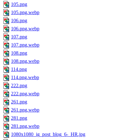
105.png
105.png.webp
106.png
106.png.webp
107.png
107.png.webp
108.png
108.png.webp
114.png
114.png.webp
222.png
222.png.webp
261.png
261.png.webp
281.png
281.png.webp
1080x1080_ig_post_blog_6-_HR.jpg